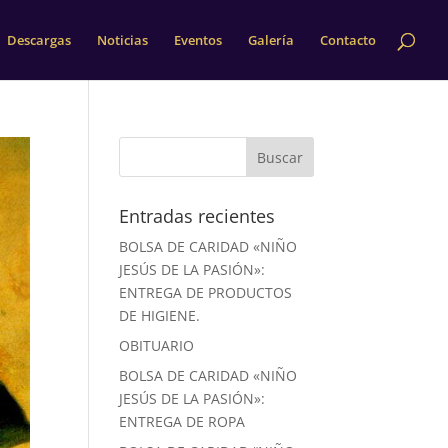
Descargas
Noticias
Eventos
Galería
Contacto
Entradas recientes
BOLSA DE CARIDAD «NIÑO
JESÚS DE LA PASIÓN»:
ENTREGA DE PRODUCTOS
DE HIGIENE.
OBITUARIO
BOLSA DE CARIDAD «NIÑO
JESÚS DE LA PASIÓN»:
ENTREGA DE ROPA