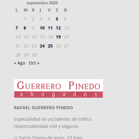
septiembre 2020
L
M
X
J
V
S
D
1
2
3
4
5
6
7
8
9
10
11
12
13
14
15
16
17
18
19
20
21
22
23
24
25
26
27
28
29
30
« Ago
Oct »
RAFAEL GUERRERO PINEDO
Especialidad en accidentes de tráfico,
responsabilidad civil y seguros.
c/ Santa Teresa de Jesús, 23 bajo