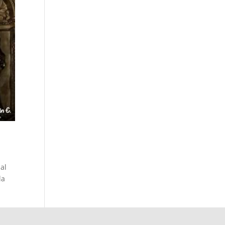
al
la