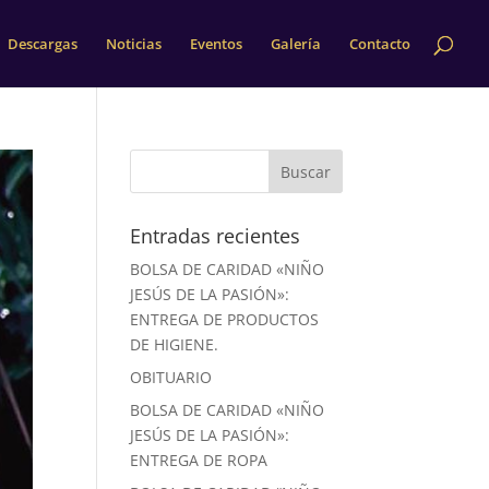
Descargas
Noticias
Eventos
Galería
Contacto
Entradas recientes
BOLSA DE CARIDAD «NIÑO
JESÚS DE LA PASIÓN»:
ENTREGA DE PRODUCTOS
DE HIGIENE.
OBITUARIO
BOLSA DE CARIDAD «NIÑO
JESÚS DE LA PASIÓN»:
ENTREGA DE ROPA