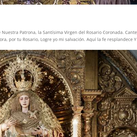
e Nuestra Patrona, la Santísima Virgen del Rosario Coronada. Can
ra, por tu Rosario, Logre yo mi salvación. Aquí la fe resplandece Y