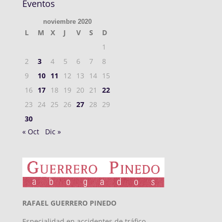
Eventos
noviembre 2020
L
M
X
J
V
S
D
1
2
3
4
5
6
7
8
9
10
11
12
13
14
15
16
17
18
19
20
21
22
23
24
25
26
27
28
29
30
« Oct
Dic »
RAFAEL GUERRERO PINEDO
Especialidad en accidentes de tráfico,