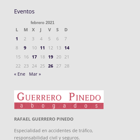
Eventos
febrero 2021
L
M
X
J
V
S
D
1
2
3
4
5
6
7
8
9
10
11
12
13
14
15
16
17
18
19
20
21
22
23
24
25
26
27
28
« Ene
Mar »
RAFAEL GUERRERO PINEDO
Especialidad en accidentes de tráfico,
responsabilidad civil y seguros.