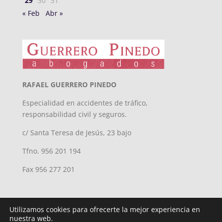
29
30
31
« Feb
Abr »
RAFAEL GUERRERO PINEDO
Especialidad en accidentes de tráfico,
responsabilidad civil y seguros.
c/ Santa Teresa de Jesús, 23 bajo
Tfno. 956 201 194
Fax 956 277 201
Utilizamos cookies para ofrecerte la mejor experiencia en
nuestra web.