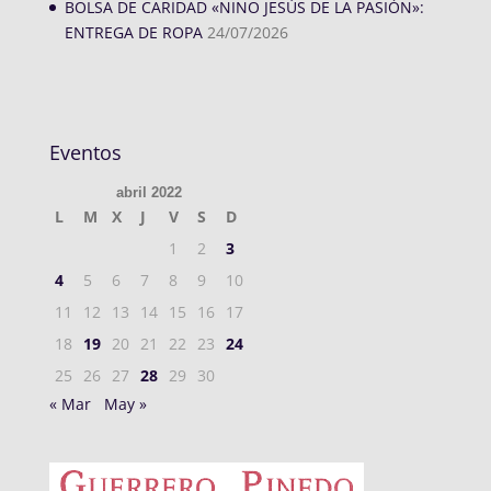
BOLSA DE CARIDAD «NIÑO JESÚS DE LA PASIÓN»:
ENTREGA DE ROPA
24/07/2026
Eventos
abril 2022
L
M
X
J
V
S
D
1
2
3
4
5
6
7
8
9
10
11
12
13
14
15
16
17
18
19
20
21
22
23
24
25
26
27
28
29
30
« Mar
May »