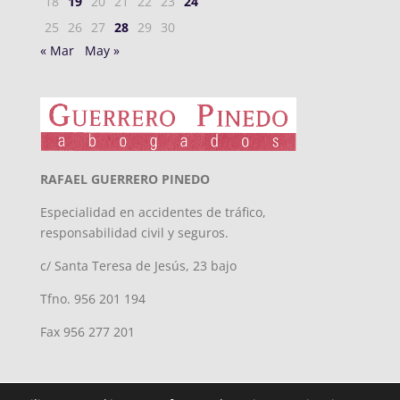
18
19
20
21
22
23
24
25
26
27
28
29
30
« Mar
May »
RAFAEL GUERRERO PINEDO
Especialidad en accidentes de tráfico,
responsabilidad civil y seguros.
c/ Santa Teresa de Jesús, 23 bajo
Tfno. 956 201 194
Fax 956 277 201