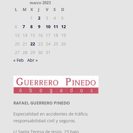
marzo 2023
L
M
X
J
V
S
D
1
2
3
4
5
6
7
8
9
10
11
12
13
14
15
16
17
18
19
20
21
22
23
24
25
26
27
28
29
30
31
« Feb
Abr »
RAFAEL GUERRERO PINEDO
Especialidad en accidentes de tráfico,
responsabilidad civil y seguros.
c/ Santa Teresa de Jesús, 23 bajo