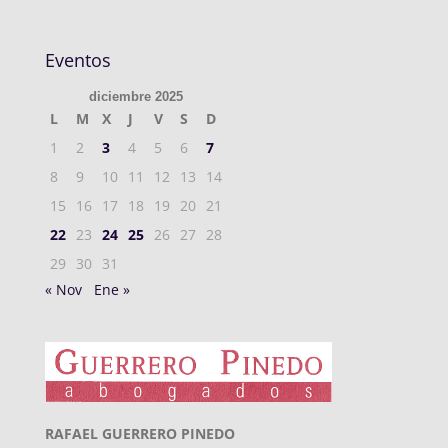
Eventos
diciembre 2025
L
M
X
J
V
S
D
1
2
3
4
5
6
7
8
9
10
11
12
13
14
15
16
17
18
19
20
21
22
23
24
25
26
27
28
29
30
31
« Nov
Ene »
RAFAEL GUERRERO PINEDO