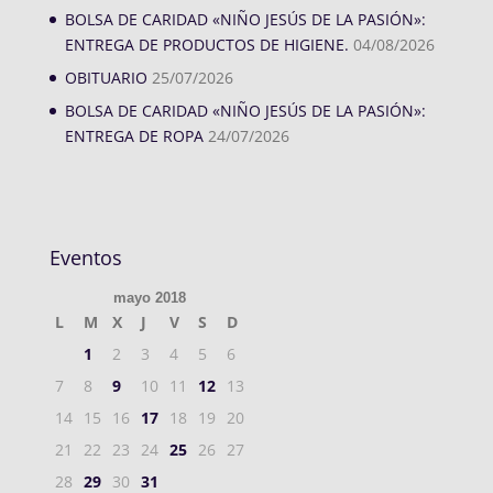
BOLSA DE CARIDAD «NIÑO JESÚS DE LA PASIÓN»:
ENTREGA DE PRODUCTOS DE HIGIENE.
04/08/2026
OBITUARIO
25/07/2026
BOLSA DE CARIDAD «NIÑO JESÚS DE LA PASIÓN»:
ENTREGA DE ROPA
24/07/2026
Eventos
mayo 2018
L
M
X
J
V
S
D
1
2
3
4
5
6
7
8
9
10
11
12
13
14
15
16
17
18
19
20
21
22
23
24
25
26
27
28
29
30
31