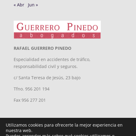
« Abr
Jun »
RAFAEL GUERRERO PINEDO
Especialidad en accidentes de tráfico,
responsabilidad civil y seguros.
c/ Santa Teresa de Jesús, 23 bajo
Tfno. 956 201 194
Fax 956 277 201
Utilizamos cookies para ofrecerte la mejor experiencia en
nuestra web.
Puedes aprender más sobre qué cookies utilizamos o