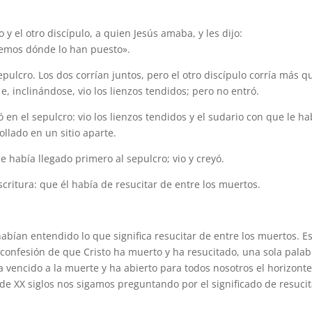
y el otro discípulo, a quien Jesús amaba, y les dijo:
bemos dónde lo han puesto».
epulcro. Los dos corrían juntos, pero el otro discípulo corría más q
 e, inclinándose, vio los lienzos tendidos; pero no entró.
 en el sepulcro: vio los lienzos tendidos y el sudario con que le h
ollado en un sitio aparte.
e había llegado primero al sepulcro; vio y creyó.
ritura: que él había de resucitar de entre los muertos.
abían entendido lo que significa resucitar de entre los muertos. E
la confesión de que Cristo ha muerto y ha resucitado, una sola pala
ha vencido a la muerte y ha abierto para todos nosotros el horizont
de XX siglos nos sigamos preguntando por el significado de resucit