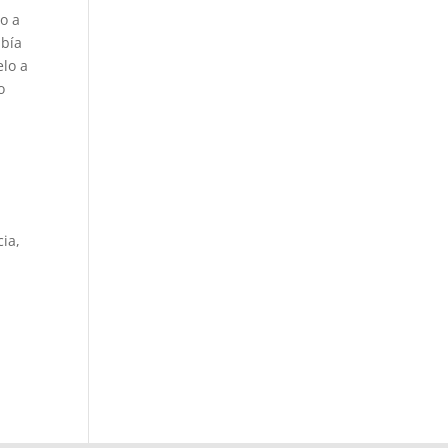
to a
abía
elo a
o
cia,