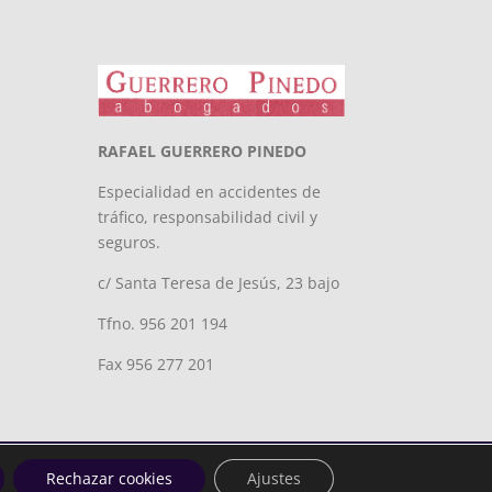
RAFAEL GUERRERO PINEDO
Especialidad en accidentes de
tráfico, responsabilidad civil y
seguros.
c/ Santa Teresa de Jesús, 23 bajo
Tfno. 956 201 194
Fax 956 277 201
Rechazar cookies
Ajustes