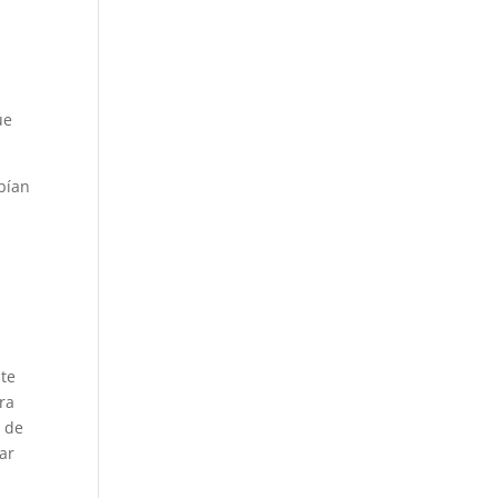
ue
abían
ste
bra
e de
ar