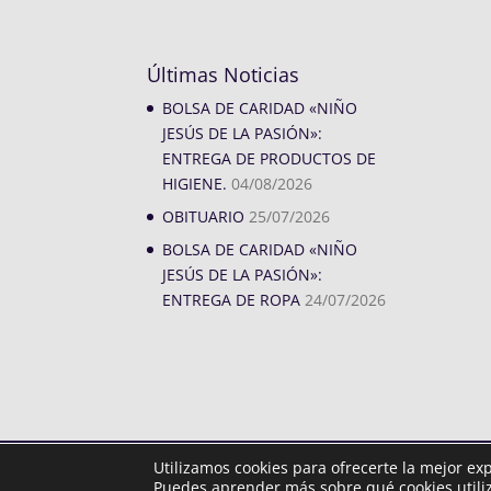
Últimas Noticias
BOLSA DE CARIDAD «NIÑO
JESÚS DE LA PASIÓN»:
ENTREGA DE PRODUCTOS DE
HIGIENE.
04/08/2026
OBITUARIO
25/07/2026
BOLSA DE CARIDAD «NIÑO
JESÚS DE LA PASIÓN»:
ENTREGA DE ROPA
24/07/2026
Utilizamos cookies para ofrecerte la mejor ex
Diseñado por
iNova Cloud. © Todos los derechos rese
Puedes aprender más sobre qué cookies utiliz