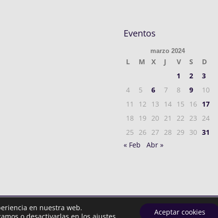
Eventos
marzo 2024
L
M
X
J
V
S
D
1
2
3
4
5
6
7
8
9
10
11
12
13
14
15
16
17
18
19
20
21
22
23
24
25
26
27
28
29
30
31
« Feb
Abr »
periencia en nuestra web.
rvados.
Política privacidad
| Aviso Legal y Cookies
Aceptar cookies
amos o desactivarlas en los ajustes.