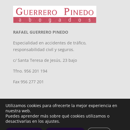
RAFAEL GUERRERO PINEDO
Especialidad en accidentes de tráfico,
responsabilidad civil y seguros.
c/ Santa Teresa de Jesús, 23 bajo
Tfno. 956 201 194
Fax 956 277 201
Utilizamos cookies para ofrecerte la mejor experiencia en
nuestra web.
Puedes aprender más sobre qué cookies utilizamos o
desactivarlas en los ajustes.
Diseñado por
iNova Cloud. © Todos los derechos reservados.