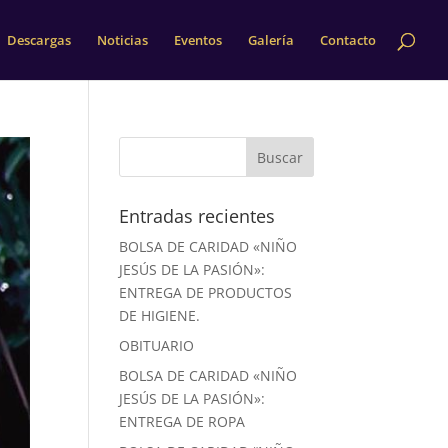
Descargas
Noticias
Eventos
Galería
Contacto
Entradas recientes
BOLSA DE CARIDAD «NIÑO
JESÚS DE LA PASIÓN»:
ENTREGA DE PRODUCTOS
DE HIGIENE.
OBITUARIO
BOLSA DE CARIDAD «NIÑO
JESÚS DE LA PASIÓN»:
ENTREGA DE ROPA